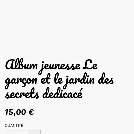
Album jeunesse Le
garçon et le jardin des
secrets dedicacé
15,00 €
QUANTITÉ