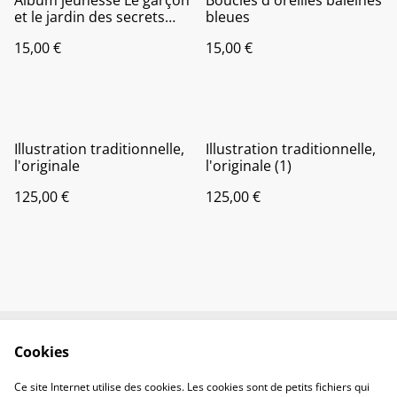
Album jeunesse Le garçon
Boucles d'oreilles baleines
et le jardin des secrets
bleues
dedicacé
15,00 €
15,00 €
Illustration traditionnelle,
Illustration traditionnelle,
l'originale
l'originale (1)
125,00 €
125,00 €
Cookies
Contactez-nous
Conditions
Politique de
Politique de cookies
Ce site Internet utilise des cookies. Les cookies sont de petits fichiers qui
confidentialité